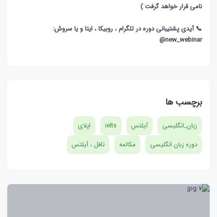
نامی قرار خواهد گرفت )
📞 آیدی پشتیبانی دوره در تلگرام ، روبیکا ، ایتا و یا سروش:
new_webinar@
برچسب ها
زبان_انگلیسی
آیلتس
ielts
اپلای
دوره زبان انگلیسی
مکالمه
تافل ، آیلتس