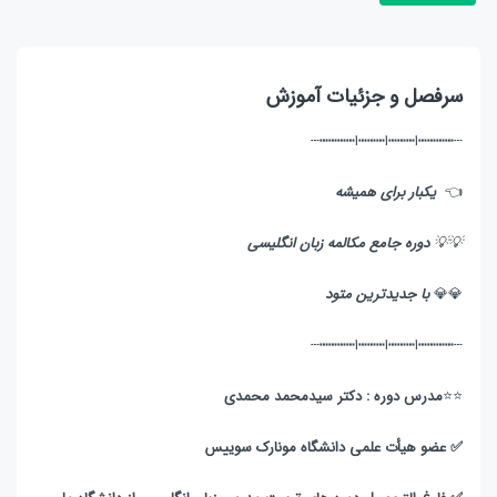
سرفصل و جزئیات آموزش
┄┅┅┅┅ا┅┅┅ا┅┅┅ا┅┅┅┅┄
👈
یکبار برای همیشه
💡
💡
دوره جامع مکالمه زبان انگلیسی
💎💎
با جدیدترین متود
┄┅┅┅┅ا┅┅┅ا┅┅┅ا┅┅┅┅┄
⭐️⭐️
مدرس دوره : دکتر سیدمحمد محمدی
✅ عضو هیأت علمی دانشگاه مونارک سوییس