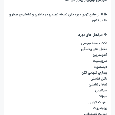
آموزشی نیووبینار برگزار می کند:
📝💊 از جامع ترین دوره های نسخه نویسی در مامایی و تشخیص بیماری
ها در کشور
🔷 سرفصل های دوره:
نکات نسخه نویسی
مکمل های یائسگی
آندومتریوز
سرویسیت
دیسمنوره
بیماری التهابی لگن
زگیل تناسلی
تبخال تناسلی
سیفلیس
سوزاک
عفونت ادراری
پیلونفریت
عفونت کاندیدایی