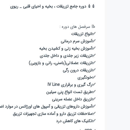
💉💉 دوره جامع تزریقات ، بخیه و احیای قلبی _ ریوی
📝 سرفصل های دوره :
✅انواع تزریقات
✅آموزش سرم درمانی
✅آموزش بخیه زنی و کشیدن بخیه
✅تزریقات زیر جلدی و داخل جلدی
✅تزریقات عضلانی(باسنی، رانی و بازویی)
✅تزریقات درون رگی
✅خونگیری
✅رگ گیری و برقراری IV Line
✅طریق تست انواع پنی سیلین
✅تزریق داخل عضله سرینی
✅آموزش داروهای تزریقی و آمپول های اورژانس در موارد اضطر
✅ملاحظات تزریق دارو و‌ آماده سازی تجهیزات تزریق
✅تکنیک های کاهش درد