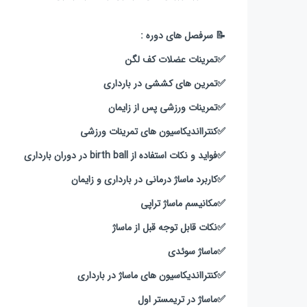
📝 سرفصل های دوره :
✅️تمرینات عضلات کف لگن
✅️تمرین های کششی در بارداری
✅️تمرینات ورزشی پس از زایمان
✅️کنترااندیکاسیون های تمرینات ورزشی
✅️فواید و نکات استفاده از birth ball در دوران بارداری
✅️کاربرد ماساژ درمانی در بارداری و زایمان
✅️مکانیسم ماساژ تراپی
✅️نکات قابل توجه قبل از ماساژ
✅️ماساژ سوئدی
✅️کنترااندیکاسیون های ماساژ در بارداری
✅️ماساژ در تریمستر اول