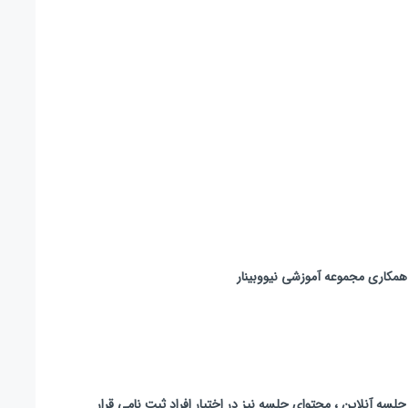
 همکاری مجموعه آموزشی نیووبینار
جلسه آنلاین ، محتوای جلسه نیز در اختیار افراد ثبت نامی قرار