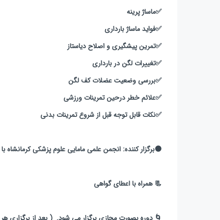
✅️ماساژ پرینه
✅️فواید ماساژ بارداری
✅️تمرین پیشگیری و اصلاح دیاستاز
✅️تغییرات لگن در بارداری
✅️بررسی وضعیت عضلات کف لگن
✅️علائم خطر درحین تمرینات ورزشی
✅️نکات قابل توجه قبل از شروع تمرینات بدنی
🟠برگزار کننده: انجمن علمی مامایی علوم پزشکی کرمانشاه با
📃 همراه با اعطای گواهی
🌀 دوره بصورت مجازی برگزار می شود. ‌ ‌( بعد از برگزاری هر 