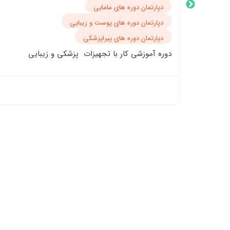
دوره جامع تزریقات ، بخیه و احیای قلبی_ریوی