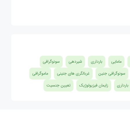
مامایی
بارداری
شیردهی
سونوگرافی
سونوگرافی جنین
غربالگری های جنینی
ماموگرافی
بارداری
زایمان فیزیولوژیک
تعیین جنسیت